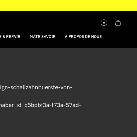
COMPTE
 & REPAIR
MATE SAVOIR
À PROPOS DE NOUS
esign-schallzahnbuerste-von-
iebhaber_id_c5bdbf3a-f73a-57ad-