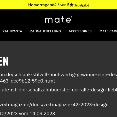
Hervorragend
4.6 von 5
ZAHNPASTA
ZAHNAUFHELLUNG
ACCESSOIRES
MATE CARE
EN
forfun.de/schlank-stilvoll-hochwertig-gewinne-eine-d
8463-dec9b12f59e0.html
/mate-ist-die-schallzahnbuerste-fuer-alle-design-l
m/zeitmagazine/docs/zeitmagazin-42-2023-design
 10/2023 vom 14.09.2023