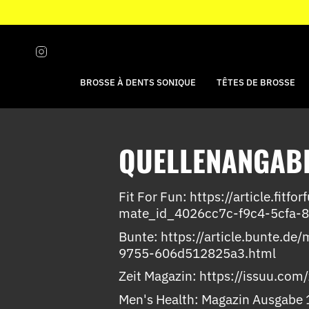
Passer
au
contenu
de
Instagram
la
page
BROSSE À DENTS SONIQUE
TÊTES DE BROSSE
QUELLENANGAB
Fit For Fun: https://article.fit
mate_id_4026cc7c-f9c4-5cfa-
Bunte: https://article.bunte.de
9755-606d512825a3.html
Zeit Magazin: https://issuu.co
Men's Health: Magazin Ausgabe