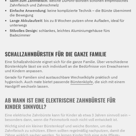
Sanft zum Zahnfleisch:
weiche DuPont-Borsten schonen empfindliches
Zahnfleisch und Zahnschmelz
Einfache Anwendung:
keine komplizierte Technik – die Bürste übernimmt
die Bewegung
Lange Akkulaufzeit:
bis zu 8 Wochen putzen ohne Aufladen, ideal für
unterwegs
Stilvolles Design:
schlankes, leichtes Aluminiumgehäuse fürs
Badezimmer
SCHALLZAHNBÜRSTEN FÜR DIE GANZE FAMILIE
Eine Schallzahnbürste eignet sich für die ganze Familie. Über verschiedene
Bürstenköpfe lässt sie sich individuell an die Bedürfnisse von Erwachsenen
und Kindern anpassen.
Gerade für Familien sind austauschbare Wechselköpfe praktisch und
hygienisch. Auch mate bietet passende
Bürstenköpfe
, die sich mit einem
Handgriff wechseln lassen.
AB WANN IST EINE ELEKTRISCHE ZAHNBÜRSTE FÜR
KINDER SINNVOLL?
Eine elektrische Zahnbürste kann für Kinder ab etwa 3 Jahren sinnvoll sein –
besonders dann, wenn die Feinmotorik noch nicht voll entwickelt ist.
Wichtig sind ein kleiner Bürstenkopf und weiche Borsten, um das
Zahnfleisch zu schützen. Eltern sollten regelmäßig nachputzen, damit die
Zähne wirklich sauber werden. So lernen Kinder früh eine gute Pflege-