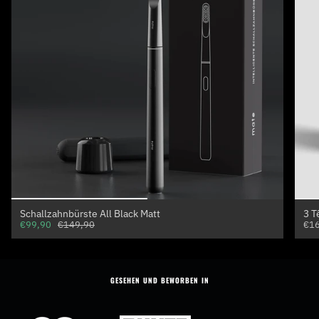
Schallzahnbürste All Black Matt
3 T
€99,90
€149,90
€16
GESEHEN UND BEWORBEN IN