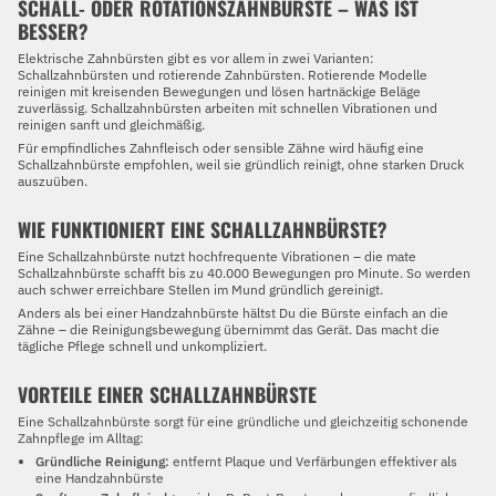
SCHALL- ODER ROTATIONSZAHNBÜRSTE – WAS IST
BESSER?
Elektrische Zahnbürsten gibt es vor allem in zwei Varianten:
Schallzahnbürsten und rotierende Zahnbürsten. Rotierende Modelle
reinigen mit kreisenden Bewegungen und lösen hartnäckige Beläge
zuverlässig. Schallzahnbürsten arbeiten mit schnellen Vibrationen und
reinigen sanft und gleichmäßig.
Für empfindliches Zahnfleisch oder sensible Zähne wird häufig eine
Schallzahnbürste empfohlen, weil sie gründlich reinigt, ohne starken Druck
auszuüben.
WIE FUNKTIONIERT EINE SCHALLZAHNBÜRSTE?
Eine Schallzahnbürste nutzt hochfrequente Vibrationen – die mate
Schallzahnbürste schafft bis zu 40.000 Bewegungen pro Minute. So werden
auch schwer erreichbare Stellen im Mund gründlich gereinigt.
Anders als bei einer Handzahnbürste hältst Du die Bürste einfach an die
Zähne – die Reinigungsbewegung übernimmt das Gerät. Das macht die
tägliche Pflege schnell und unkompliziert.
VORTEILE EINER SCHALLZAHNBÜRSTE
Eine Schallzahnbürste sorgt für eine gründliche und gleichzeitig schonende
Zahnpflege im Alltag:
Gründliche Reinigung:
entfernt Plaque und Verfärbungen effektiver als
eine Handzahnbürste