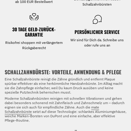
ab 100 EUR Bestellwert
Schallzahnbürsten
30 TAGE GELD-ZURÜCK-
PERSÖNLICHER SERVICE
GARANTIE
Wir sind für Dich da. Schreibe uns
Risikofrei shoppen mit verlängertem
oder rufe uns an
Rückgaberecht
SCHALLZAHNBÜRSTE: VORTEILE, ANWENDUNG & PFLEGE
Eine Schallzahnbürste reinigt die Zähne gründlich und entfernt Plaque
spürbar effektiver als eine herkömmliche Handzahnbürste. Im Alltag macht
sie die Zahnpflege einfacher, weil Du kaum Druck ausüben und keine
spezielle Putztechnik beherrschen musst.
Moderne Schallzahnbürsten reinigen mit schnellen Vibrationen und gehen
dabei besonders schonend mit Zahnfleisch und Zahnschmelz um – dadurch
eignen sie sich auch für empfindliche Zähne. Auch die
mate
Schallzahnbürste
setzt auf diese Technologie: schlankes Aluminiumgehäuse,
weiche Marken-Borsten von DuPont und eine einfache, aber effektive
Pflege-Routine.