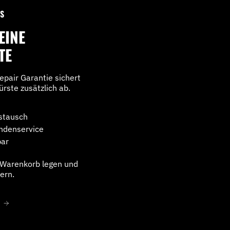
S
EINE
TE
epair Garantie sichert
rste zusätzlich ab.
stausch
undenservice
bar
n Warenkorb legen und
ern.
N